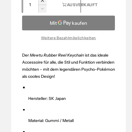
A
E
AUSVERKAUFT
m
n
r
V
a
h
z
e
ö
r
a
l
h
r
h
e
e
i
Weitere Bezahlmöglichkeiten
l
d
n
r
i
g
P
e
Der
Mewtu Rubber Reel Keychain
ist das ideale
e
M
Accessoire für alle, die Stil und Funktion verbinden
r
r
e
e
möchten – mit dem legendären Psycho-Pokémon
e
n
d
als cooles Design!
g
i
i
e
e
s
f
M
Hersteller: SK Japan
ü
e
r
n
P
g
o
Material: Gummi / Metall
e
k
f