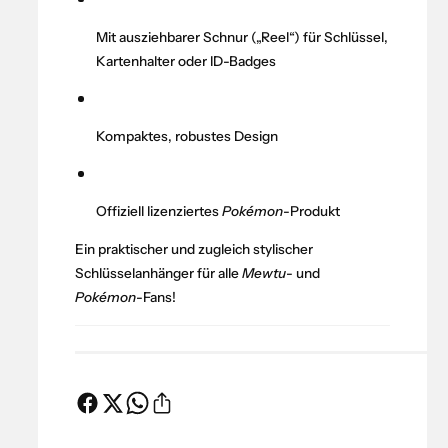
é
ü
m
r
Mit ausziehbarer Schnur („Reel“) für Schlüssel,
o
P
Kartenhalter oder ID-Badges
n
o
:
k
S
é
c
Kompaktes, robustes Design
m
h
o
l
n
ü
:
Offiziell lizenziertes
Pokémon
-Produkt
s
S
s
c
Ein praktischer und zugleich stylischer
e
h
Schlüsselanhänger für alle
Mewtu
- und
l
l
Pokémon
-Fans!
a
ü
n
s
h
s
ä
e
n
l
g
a
e