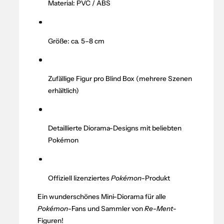
o
Material: PVC / ABS
e
k
f
é
ü
m
r
Größe: ca. 5–8 cm
o
P
n
o
:
k
F
Zufällige Figur pro Blind Box (mehrere Szenen
é
i
erhältlich)
m
g
o
u
n
r
:
Detaillierte Diorama-Designs mit beliebten
–
F
Pokémon
F
i
o
g
r
u
e
Offiziell lizenziertes
Pokémon
-Produkt
r
s
–
Ein wunderschönes Mini-Diorama für alle
t
F
Pokémon
-Fans und Sammler von
Re-Ment
-
L
o
Figuren!
i