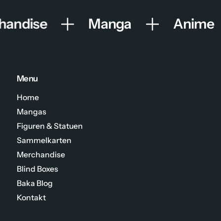
g
s
andise
Manga
Anime
m
e
t
h
Menu
o
Home
d
Mangas
e
Figuren & Statuen
n
Sammelkarten
Merchandise
Blind Boxes
Baka Blog
Kontakt