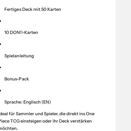
e
e
s
f
Fertiges Deck mit 50 Karten
M
ü
e
r
n
O
g
10 DON!!-Karten
n
e
e
f
P
ü
i
r
Spielanleitung
e
O
c
n
e
e
Bonus-Pack
:
P
S
i
t
e
a
c
Sprache: Englisch (EN)
r
e
t
:
Ideal für Sammler und Spieler, die direkt ins One
e
S
Piece TCG einsteigen oder ihr Deck verstärken
r
t
möchten.