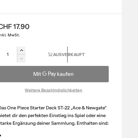
N
CHF 17.90
o
inkl. MwSt.
r
A
E
AUSVERKAUFT
m
n
r
V
a
h
e
z
ö
r
l
a
h
r
e
h
e
i
Weitere Bezahlmöglichkeiten
d
r
n
i
g
P
e
Das One Piece Starter Deck ST-22 „Ace & Newgate“
e
M
r
r
bietet dir den perfekten Einstieg ins Spiel oder eine
e
e
starke Ergänzung deiner Sammlung. Enthalten sind:
e
n
d
i
g
i