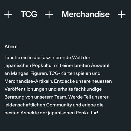
g
p
a
TCG
Merchandise
;
t
N
e
e
-
w
E
g
N
a
About
t
Tauche ein in die faszinierende Welt der
e
-
japanischen Popkultur mit einer breiten Auswahl
E
an Mangas, Figuren, TCG-Kartenspielen und
N
Merchandise-Artikeln. Entdecke unsere neuesten
Veröffentlichungen und erhalte fachkundige
Beratung von unserem Team. Werde Teil unserer
leidenschaftlichen Community und erlebe die
besten Aspekte der japanischen Popkultur!