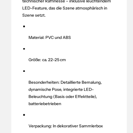
technischer Raffinesse – inklusive leuchtendem
t
e
LED-Feature, das die Szene atmosphärisch in
e
f
i
Szene setzt.
ü
n
r
s
S
;
Material: PVC und ABS
t
G
e
a
i
t
n
Größe: ca. 22–25 cm
e
s
0
;
:
G
K
Besonderheiten: Detaillierte Bemalung,
a
u
dynamische Pose, integrierte LED-
t
r
e
Beleuchtung (Basis oder Effektteile),
i
0
batteriebetrieben
s
:
u
K
M
u
a
Verpackung: In dekorativer Sammlerbox
r
k