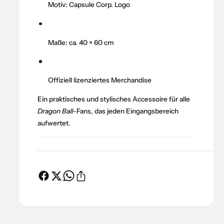
g
ü
Motiv: Capsule Corp. Logo
o
r
n
D
B
r
Maße: ca. 40 × 60 cm
a
a
l
g
l
o
:
Offiziell lizenziertes Merchandise
n
F
B
Ein praktisches und stylisches Accessoire für alle
u
a
ß
Dragon Ball
-Fans, das jeden Eingangsbereich
l
m
aufwertet.
l
a
:
t
F
t
u
e
ß
–
m
C
a
a
t
p
t
s