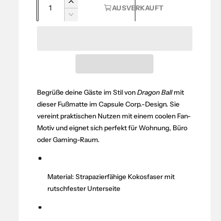
A
E
AUSVERKAUFT
m
n
r
V
a
h
z
e
ö
r
a
l
h
r
h
e
e
i
l
d
n
r
i
g
P
e
Begrüße deine Gäste im Stil von
Dragon Ball
mit
e
M
dieser Fußmatte im Capsule Corp.-Design. Sie
r
r
e
e
vereint praktischen Nutzen mit einem coolen Fan-
e
n
d
Motiv und eignet sich perfekt für Wohnung, Büro
g
i
i
oder Gaming-Raum.
e
e
s
f
M
ü
e
Material: Strapazierfähige Kokosfaser mit
r
n
rutschfester Unterseite
D
g
r
e
a
f